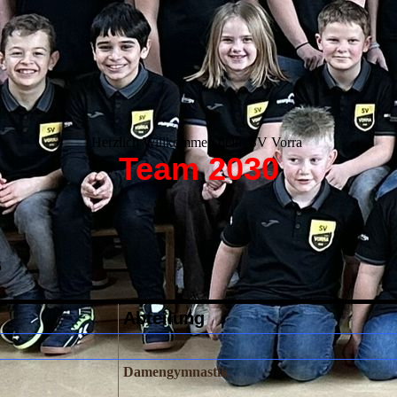
Herzlich Willkommen beim SV Vorra
Team 2030
5
Abteilung
Damengymnastik