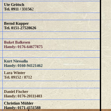
Ute Grötsch
Tel. 0911 / 33156
2
Bernd Kupper
Tel. 0151-27528626
Buket Balkesen
Handy: 0176-64677875
Kurt Niessalla
Handy: 0160-94121462
Lara Winter
Tel. 09152 / 8712
Daniel Fischer
Handy: 0176-20111403
Christian Mühler
Handy: 0171-4151588